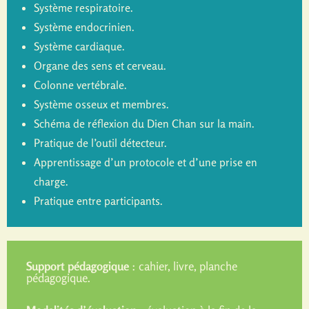
Système respiratoire.
Système endocrinien.
Système cardiaque.
Organe des sens et cerveau.
Colonne vertébrale.
Système osseux et membres.
Schéma de réflexion du Dien Chan sur la main.
Pratique de l’outil détecteur.
Apprentissage d’un protocole et d’une prise en
charge.
Pratique entre participants.
Support pédagogique
: cahier, livre, planche
pédagogique.